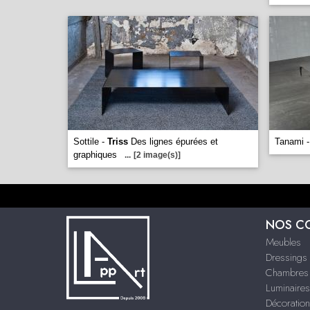
Sottile -
Triss
Des lignes épurées et
Tanami 
graphiques
...
[2 image(s)]
NOS C
Meubles
Dressings
Chambres
Luminaires
Décoration