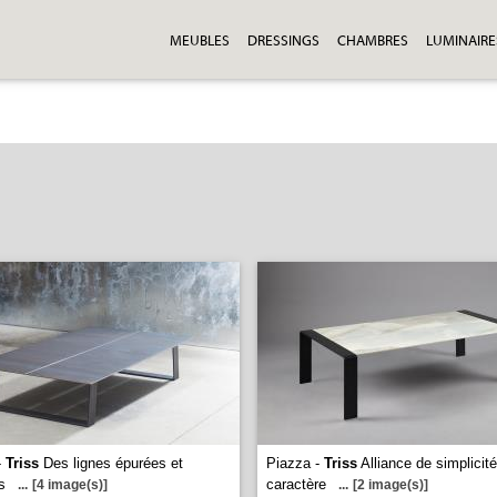
MEUBLES
DRESSINGS
CHAMBRES
LUMINAIRE
-
Triss
Des lignes épurées et
Piazza -
Triss
Alliance de simplicité
s
caractère
...
[4 image(s)]
...
[2 image(s)]