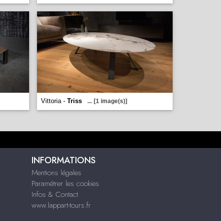
Vittoria -
Triss
...
[1 image(s)]
INFORMATIONS
Mentions légales
Paramétrer les cookies
Infos & Contact
www.lappart-tours.fr