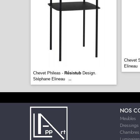
Chevet 
Elineau
Chevet Phileas -
Résistub
Design.
Stéphane Elineau
...
NOS C
Meubles
Dressings
Chambres
Luminaires