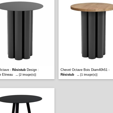
Octave -
Résistub
Design :
Chevet Octave Bois Diam40h51 -
 Elineau
Résistub
...
[2 image(s)]
...
[1 image(s)]