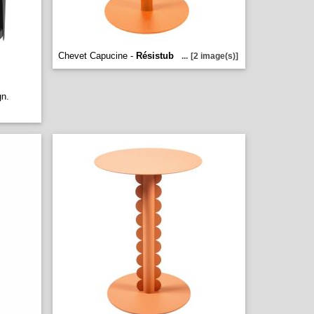
Chevet Capucine -
Résistub
...
[2 image(s)]
n.