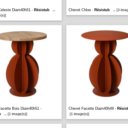
Celeste Diam40h51 -
Résistub
Chevet Chloe -
Résistub
...
...
[3 imag
(s)]
acette Bois Diam40h51 -
Chevet Facette Diam40h49 -
Résis
b
...
[1 image(s)]
[1 image(s)]