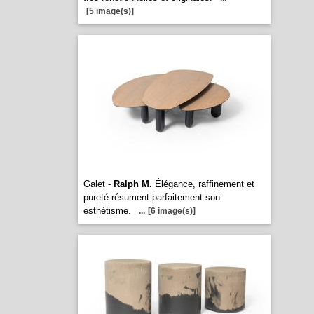
[5 image(s)]
Galet -
Ralph M.
Élégance, raffinement et
pureté résument parfaitement son
esthétisme.
...
[6 image(s)]