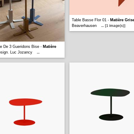
Table Basse Flor 01 -
Matière Gris
Beaverhausen
...
[1 image(s)]
e De 3 Gueridons Bise -
Matière
sign. Luc Jozancy
...