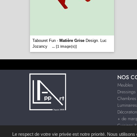
Tabouret Fun -
Matière Grise
Design. Luc
Jozancy
...
[1 image(s)]
NOS C
Meubles
Dressings
Chambres
Luminaires
Décoration
+ de mar
Cuisines 
Le respect de votre vie privée est notre priorité. Nous utilison