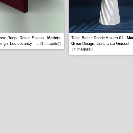
asse Range Revue Solano -
Matière
Table Basse Ronde Ankara 01 -
Mat
sign. Luc Jozancy
Grise
Design. Constance Guisset
...
[1 image(s)]
[4 image(s)]