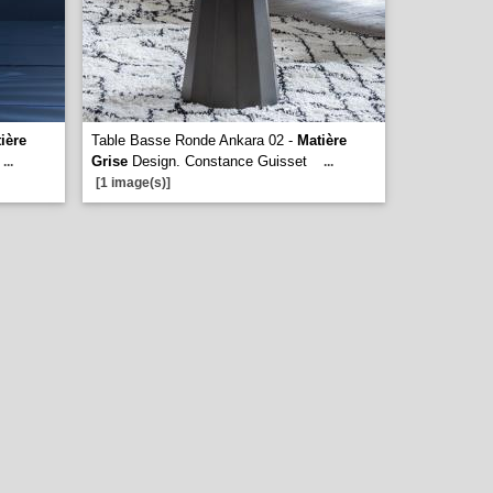
ière
Table Basse Ronde Ankara 02 -
Matière
Grise
Design. Constance Guisset
...
...
[1 image(s)]