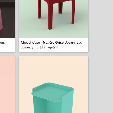
gn.
Chevet Cape -
Matière Grise
Design. Luc
Jozancy
...
[1 image(s)]