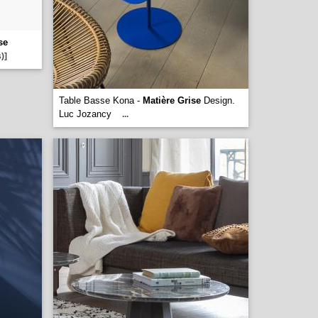
se
)]
Table Basse Kona -
Matière Grise
Design.
Luc Jozancy
...