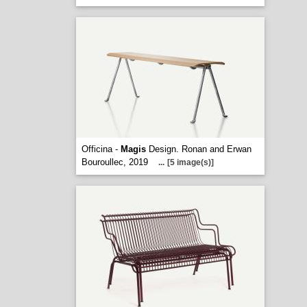
Officina -
Magis
Design. Ronan and Erwan
Bouroullec, 2019
...
[5 image(s)]