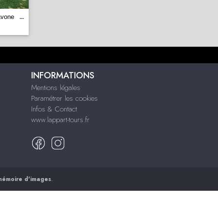
avone
...
INFORMATIONS
Mentions légales
Paramétrer les cookies
Infos & Contact
www.lappart-tours.fr
mémoire d'images
.