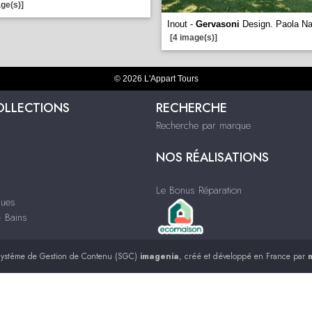
ge(s)]
Inout -
Gervasoni
Design. Paola N
[4 image(s)]
© 2026 L'Appart Tours
OLLECTIONS
RECHERCHE
Recherche par marque
NOS RÉALISATIONS
Le Bonus Réparation
ques
& Bains
ystème de Gestion de Contenu (SGC)
imagenia
, créé et développé en France par