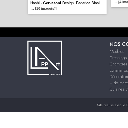
...
[4 ima
Hashi -
Gervasoni
Design. Federica Biasi
...
[10 image(s)]
NOS C
Meubles
Dressings
Chambres
Luminaires
Décoration
+ de mar
Cuisines 
Site réalisé avec le
S