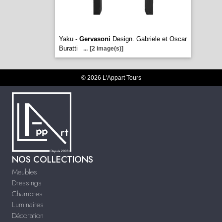
Yaku -
Gervasoni
Design. Gabriele et Oscar
Buratti
...
[2 image(s)]
© 2026 L'Appart Tours
NOS COLLECTIONS
Meubles
Dressings
Chambres
Luminaires
Décoration