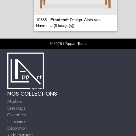
10388 -
Ethnicraft
Design. Alain van
Havre
...
[5 image(s)]
© 2026 L'Appart Tours
NOS COLLECTIONS
Meubles
Dressings
Chambres
Luminaires
Décoration
+ de marques