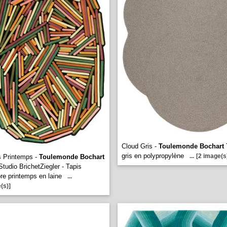
Cloud Gris -
Toulemonde Bochart
gris en polypropylène
...
[2 image(s
es Printemps -
Toulemonde Bochart
Studio BrichetZiegler - Tapis
ore printemps en laine
...
(s)]