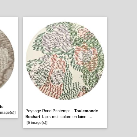
de
Paysage Rond Printemps -
Toulemonde
image(s)]
Bochart
Tapis multicolore en laine
...
[5 image(s)]