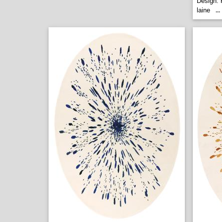
Design. 
laine
...