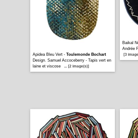
Baikal N
Andrée P
Apidea Bleu Vert -
Toulemonde Bochart
[3 image
Design. Samuel Accoceberry - Tapis vert en
laine et viscose
...
[2 image(s)]