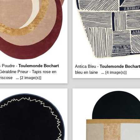
s Poudre -
Toulemonde Bochart
Antica Bleu -
Toulemonde Bochart
Géraldine Prieur - Tapis rose en
bleu en laine
...
[4 image(s)]
 viscose
...
[2 image(s)]