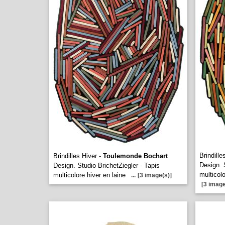
Brindill
Brindilles Hiver -
Toulemonde Bochart
Design. 
Design. Studio BrichetZiegler - Tapis
multicol
multicolore hiver en laine
...
[3 image(s)]
[3 image