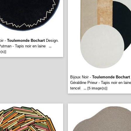
oir -
Toulemonde Bochart
Design.
utman - Tapis noir en laine
...
(s)]
Bijoux Noir -
Toulemonde Bochart
Géraldine Prieur - Tapis noir en lain
tencel
...
[5 image(s)]