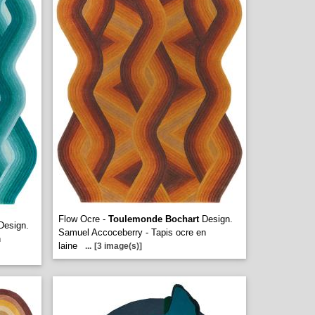
Flow Ocre -
Toulemonde Bochart
Design.
esign.
Samuel Accoceberry - Tapis ocre en
n
laine
...
[3 image(s)]