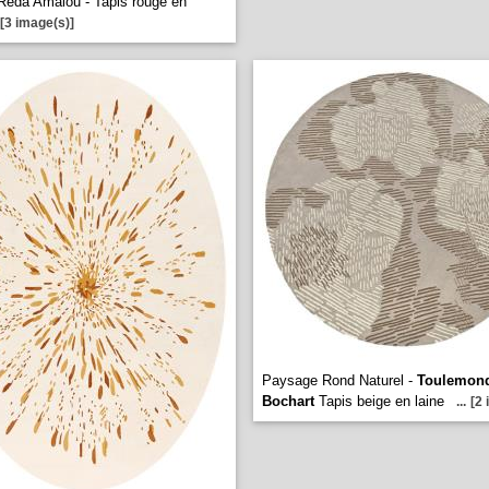
Reda Amalou - Tapis rouge en
[3 image(s)]
Paysage Rond Naturel -
Toulemon
Bochart
Tapis beige en laine
...
[2 