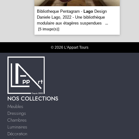
Bibliotheque Pentagram -
Lago
Design
Daniele Lago, 2022 - Une bibliothèque
modulaire aux étagères suspendues
...
[5 image(s)]
© 2026 L'Appart Tours
NOS COLLECTIONS
Meubles
Dressings
Chambres
Luminaires
Décoration