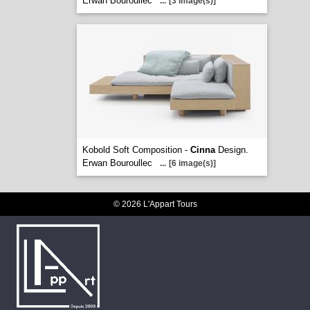
Erwan Bouroullec
...
[3 image(s)]
Kobold Soft Composition -
Cinna
Design.
Erwan Bouroullec
...
[6 image(s)]
© 2026 L'Appart Tours