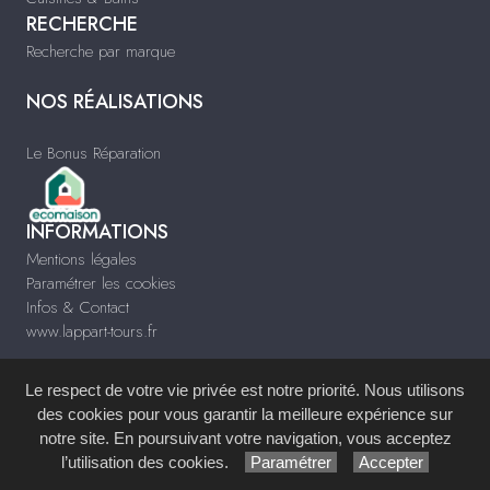
RECHERCHE
Recherche par marque
NOS RÉALISATIONS
Le Bonus Réparation
INFORMATIONS
Mentions légales
Paramétrer les cookies
Infos & Contact
www.lappart-tours.fr
Le respect de votre vie privée est notre priorité. Nous utilisons
des cookies pour vous garantir la meilleure expérience sur
notre site. En poursuivant votre navigation, vous acceptez
Site réalisé avec le
Système de Gestion de Contenu (SGC)
imagenia
, créé et
l’utilisation des cookies.
Paramétrer
Accepter
développé en France par
mémoire d'images
.