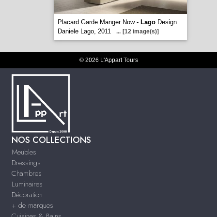
Placard Garde Manger Now -
Lago
Design
Daniele Lago, 2011
...
[12 image(s)]
© 2026 L'Appart Tours
NOS COLLECTIONS
Meubles
Dressings
Chambres
Luminaires
Décoration
+ de marques
Cuisines & Bains