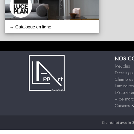
→ Catalogue en ligne
NOS C
Meubles
Dressings
Chambres
Luminaires
Décoration
+ de mar
Cuisines 
Site réalisé avec le
S